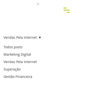
c
r
eis
c
onsu
l
t
o
Blog
Vendas Pela Internet
Todos posts
Marketing Digital
Vendas Pela Internet
Superação
Gestão Financeira