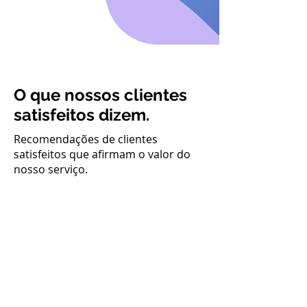
O que nossos clientes
satisfeitos dizem.
Recomendações de clientes
satisfeitos que afirmam o valor do
nosso serviço.
Felipe Casonato
Pavimentadora Campinas
Eles criaram tudo, logo, site,
instagram, até a idéia do
negócio veio de lá. O Gil me
procurou falando que tinha