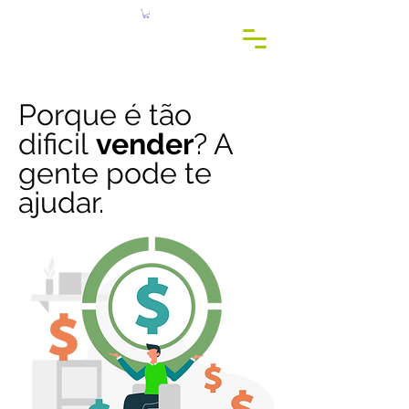
c
r
eis
c
onsu
l
t
o
Porque é tão
dificil
vender
? A
gente pode te
ajudar.