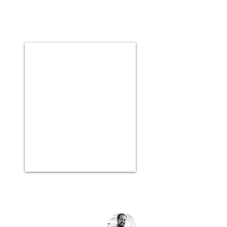
è muito orgânico.
Veja o site
Rafa
Rafa Kids