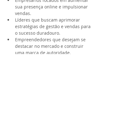
Empresários focados em aumentar 
sua presença online e impulsionar 
vendas.
Líderes que buscam aprimorar 
estratégias de gestão e vendas para 
o sucesso duradouro.
Empreendedores que desejam se 
destacar no mercado e construir 
uma marca de autoridade.
🎟️ INGRESSOS LIMITADOS:
Garanta sua 
vaga agora e faça parte deste encontro 
exclusivo que pode transformar seu 
negócio em uma verdadeira máquina de 
lucros. As oportunidades são únicas, os 
lugares são limitados!
🔗 LINK PARA INSCRIÇÕES: 
 www.creisconsultoria.com/empresas-
lucrativas
Não perca a chance de elevar seu 
negócio a novos patamares. Empresas 
Lucrativas: onde expertise e estratégia 
convergem para o sucesso!