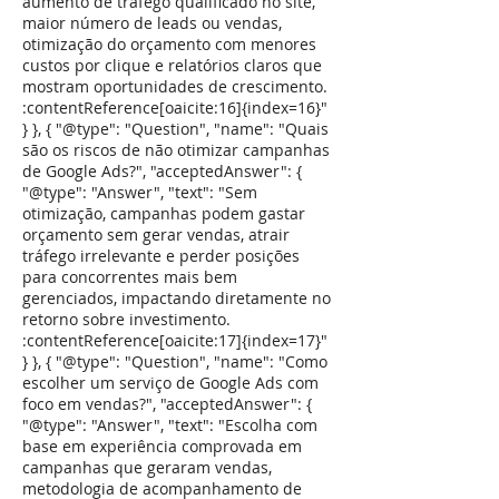
aumento de tráfego qualificado no site,
maior número de leads ou vendas,
otimização do orçamento com menores
custos por clique e relatórios claros que
mostram oportunidades de crescimento.
:contentReference[oaicite:16]{index=16}"
} }, { "@type": "Question", "name": "Quais
são os riscos de não otimizar campanhas
de Google Ads?", "acceptedAnswer": {
"@type": "Answer", "text": "Sem
otimização, campanhas podem gastar
orçamento sem gerar vendas, atrair
tráfego irrelevante e perder posições
para concorrentes mais bem
gerenciados, impactando diretamente no
retorno sobre investimento.
:contentReference[oaicite:17]{index=17}"
} }, { "@type": "Question", "name": "Como
escolher um serviço de Google Ads com
foco em vendas?", "acceptedAnswer": {
"@type": "Answer", "text": "Escolha com
base em experiência comprovada em
campanhas que geraram vendas,
metodologia de acompanhamento de