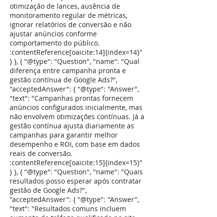
otimização de lances, ausência de
monitoramento regular de métricas,
ignorar relatórios de conversão e não
ajustar anúncios conforme
comportamento do público.
:contentReference[oaicite:14]{index=14}"
} }, { "@type": "Question", "name": "Qual
diferença entre campanha pronta e
gestão contínua de Google Ads?",
"acceptedAnswer": { "@type": "Answer",
"text": "Campanhas prontas fornecem
anúncios configurados inicialmente, mas
não envolvem otimizações contínuas. Já a
gestão contínua ajusta diariamente as
campanhas para garantir melhor
desempenho e ROI, com base em dados
reais de conversão.
:contentReference[oaicite:15]{index=15}"
} }, { "@type": "Question", "name": "Quais
resultados posso esperar após contratar
gestão de Google Ads?",
"acceptedAnswer": { "@type": "Answer",
"text": "Resultados comuns incluem