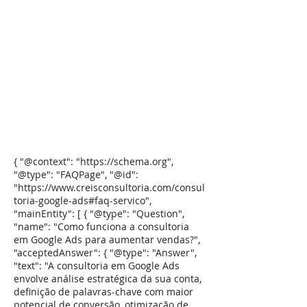
{ "@context": "https://schema.org",
"@type": "FAQPage", "@id":
"https://www.creisconsultoria.com/consul
toria-google-ads#faq-servico",
"mainEntity": [ { "@type": "Question",
"name": "Como funciona a consultoria
em Google Ads para aumentar vendas?",
"acceptedAnswer": { "@type": "Answer",
"text": "A consultoria em Google Ads
envolve análise estratégica da sua conta,
definição de palavras-chave com maior
potencial de conversão, otimização de