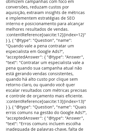
otimizem campanhas com foco em
conversões, reduzam custos por
aquisição, extraiam insights de métricas
e implementem estratégias de SEO
interno e posicionamento para alcançar
melhores resultados de vendas.
:contentReference[oaicite:12]{index=12}"
} }, { "@type": "Question", "name":
"Quando vale a pena contratar um
especialista em Google Ads?",
"acceptedAnswer": { "@type": "Answer",
"text": "Contratar um especialista vale a
pena quando sua campanha atual não
está gerando vendas consistentes,
quando há alto custo por clique sem
retorno claro, ou quando você quer
escalar resultados com métricas precisas
e controle de orçamento mais eficiente.
:contentReference[oaicite:13]{index=13}"
} }, { "@type": "Question", "name": "Quais
erros comuns na gestão do Google Ads?",
"acceptedAnswer": { "@type": "Answer",
"text": "Erros comuns incluem escolha
inadequada de palavras-chave, falta de