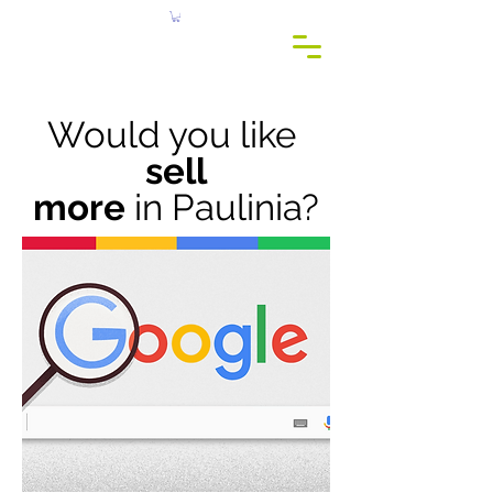
c
r
eis
c
onsu
l
t
o
Would you like
sell
more
in Paulinia?