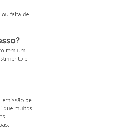
ou falta de 
esso?
ico tem um 
estimento e 
, emissão de 
ui que muitos 
as 
pas.