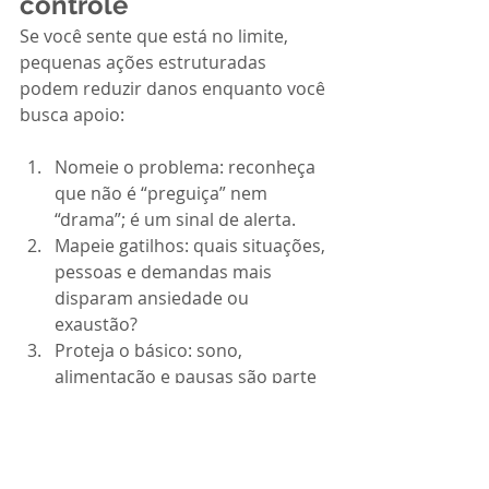
controle
Se você sente que está no limite, 
pequenas ações estruturadas 
podem reduzir danos enquanto você 
busca apoio:
Nomeie o problema: reconheça 
que não é “preguiça” nem 
“drama”; é um sinal de alerta.
Mapeie gatilhos: quais situações, 
pessoas e demandas mais 
disparam ansiedade ou 
exaustão?
Proteja o básico: sono, 
alimentação e pausas são parte 
do tratamento, não um luxo.
Reduza o transbordamento: crie 
um ritual curto de desligamento 
(banho, caminhada, respiração).