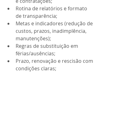
e contratações;
Rotina de relatórios e formato 
de transparência;
Metas e indicadores (redução de 
custos, prazos, inadimplência, 
manutenções);
Regras de substituição em 
férias/ausências;
Prazo, renovação e rescisão com 
condições claras;
Política de comunicação com 
moradores, conselho e 
administradora.
O SÍNDICO PROFISSIONAL EM SÃO 
PAULO atua com clareza contratual e 
governança, reduzindo ruídos e 
fortalecendo a tomada de decisão.