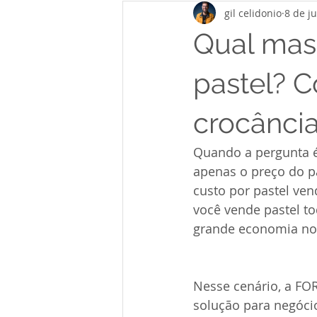
gil celidonio
8 de ju
Qual mas
pastel? 
crocânci
Quando a pergunta é 
apenas o preço do pa
custo por pastel ven
você vende pastel to
grande economia no
Nesse cenário, a F
solução para negóci