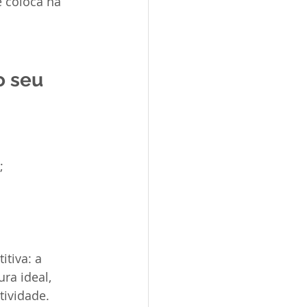
 coloca na 
o seu 
;
tiva: a 
ra ideal, 
tividade.