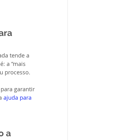
ara 
da tende a 
é: a “mais 
u processo.
para garantir 
a 
ajuda para 
 a 