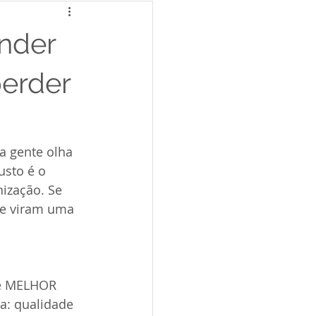
ender
perder
a gente olha 
usto é o 
ização. Se 
de viram uma 
e MELHOR 
a: qualidade 