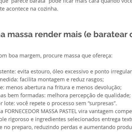
que “parece barata” pode ficar mais cara quando você
te acontece na cozinha.
a massa render mais (e baratear 
com boa margem, procure massa que ofereça:
tente: evita estouro, óleo excessivo e ponto irregular
medida: facilita montagem e reduz rasgos;
te: menos abertura na fritura e menos devolução;
has bem formadas: melhora percepção de qualidade;
 lote: você repete o processo sem “surpresas”.
 a FORNECEDOR MASSA PASTEL vira vantagem competi
e rigoroso e ingredientes selecionados entrega textu
ade no preparo, reduzindo perdas e aumentando produ