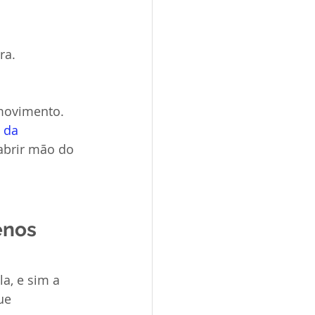
ra.
movimento.
 da 
abrir mão do 
enos 
a, e sim a 
ue 