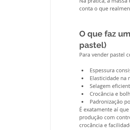
Na prática, a massa 
conta o que realmen
O que faz um
pastel)
Para vender pastel 
Espessura consis
Elasticidade na 
Selagem eficien
Crocância e bol
Padronização por
É exatamente aí que
produção com control
crocância e facilid