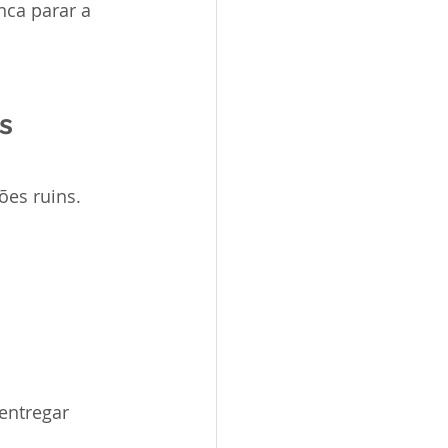
nca parar a 
s 
es ruins. 
entregar 