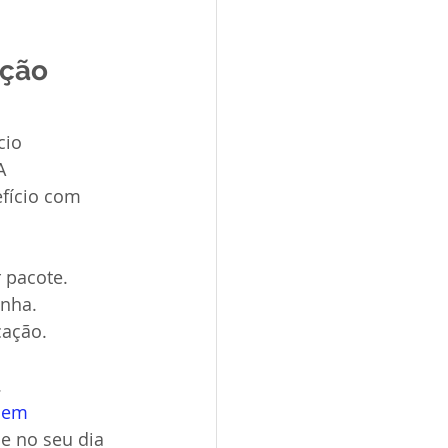
ção 
cio 
A 
fício com 
 pacote.
inha.
cação.
.
 em 
e no seu dia 