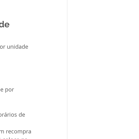
de 
or unidade 
e por 
rários de 
tam recompra