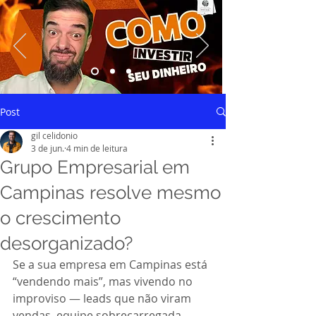
Saiba mais
Post
gil celidonio
3 de jun.
4 min de leitura
Grupo Empresarial em
Campinas resolve mesmo
o crescimento
desorganizado?
Se a sua empresa em Campinas está 
“vendendo mais”, mas vivendo no 
improviso — leads que não viram 
vendas, equipe sobrecarregada, 