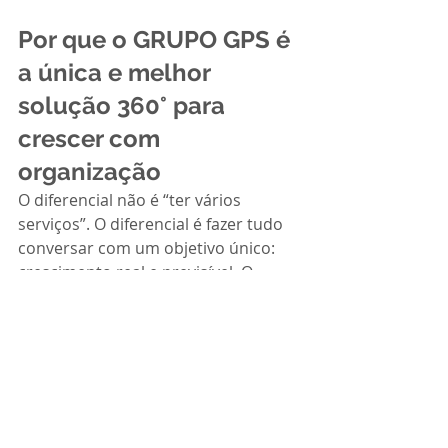
Por que o GRUPO GPS é 
a única e melhor 
solução 360° para 
crescer com 
organização
O diferencial não é “ter vários 
serviços”. O diferencial é fazer tudo 
conversar com um objetivo único: 
crescimento real e previsível. O 
GRUPO GPS integra:
Marketing estratégico, conteúdo 
e aquisição.
Gestão comercial e conversão.
Financeiro, controladoria e 
contabilidade estratégica.