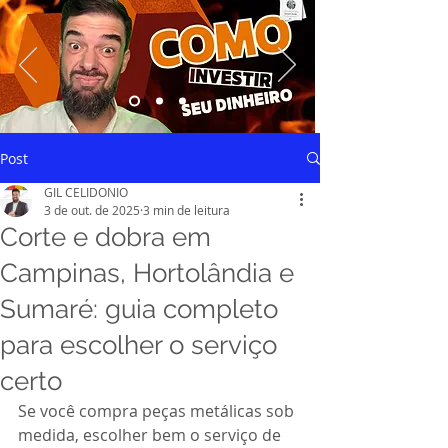
Saiba mais
Post
GIL CELIDONIO
3 de out. de 2025
3 min de leitura
Corte e dobra em
Campinas, Hortolândia e
Sumaré: guia completo
para escolher o serviço
certo
Se você compra peças metálicas sob 
medida, escolher bem o serviço de 