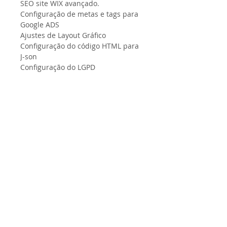
SEO site WIX avançado.
Configuração de metas e tags para
Google ADS
Ajustes de Layout Gráfico
Configuração do código HTML para
J-son
Configuração do LGPD
Av. José Rocha Bomfim, 214, Sala
232 - Jardim Santa Genebra -
Campinas - SP - CEP:
13.080-650
Creis Consultoria LTDA
CNPJ
37.359.012
/0001-17
Nossos produtos são de entrega