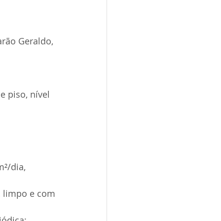
rão Geraldo, 
 piso, nível 
²/dia, 
, limpo e com 
ódica; 