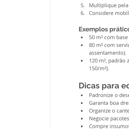
Multiplique pel
Considere mobil
Exemplos prátic
50 m² com base p
80 m² com servi
assentamento).
120 m², padrão zi
150/m²).
Dicas para e
Padronize o dese
Garanta boa dre
Organize o cant
Negocie pacotes
Compre insumos l