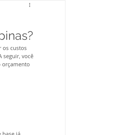
pinas?
 os custos 
 seguir, você 
o orçamento 
 base já 