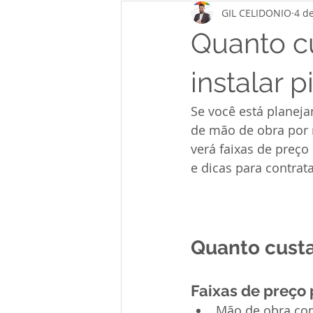
GIL CELIDONIO
4 d
Quanto c
instalar 
Se você está planeja
de mão de obra por m
verá faixas de preç
e dicas para contra
Quanto cust
Faixas de preço 
Mão de obra com