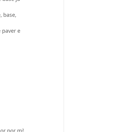
 base, 
 paver e 
or por m².