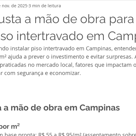
e nov. de 2025
3 min de leitura
usta a mão de obra para
piso intertravado em Cam
ndo instalar piso intertravado em Campinas, entender
² ajuda a prever o investimento e evitar surpresas. A
o praticadas no mercado local, fatores que impactam 
tar com segurança e economizar.
a a mão de obra em Campinas
por m²
 base pronta: R$ 55 a R$ 95/m² (assentamento sobre