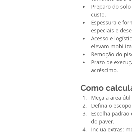
Preparo do solo 
custo.
Espessura e form
especiais e de
Acesso e logísti
elevam mobiliza
Remoção do piso
Prazo de execuçã
acréscimo.
Como calcul
Meça a área útil
Defina o escopo
Escolha padrão 
do paver.
Inclua extras: m