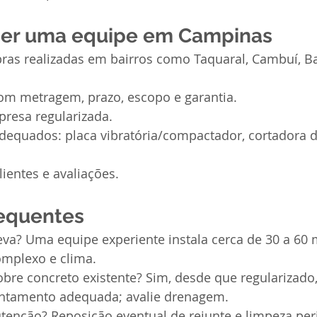
er uma equipe em Campinas
bras realizadas em bairros como Taquaral, Cambuí, Ba
com metragem, prazo, escopo e garantia.
presa regularizada.
equados: placa vibratória/compactador, cortadora de
lientes e avaliações.
requentes
va? Uma equipe experiente instala cerca de 30 a 60 m
mplexo e clima.
obre concreto existente? Sim, desde que regularizado
ntamento adequada; avalie drenagem.
tenção? Reposição eventual de rejunte e limpeza peri