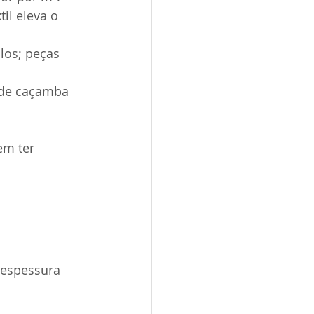
il eleva o 
los; peças 
e de caçamba 
em ter 
 espessura 