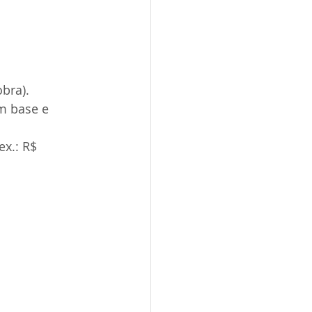
bra).
m base e 
ex.: R$ 