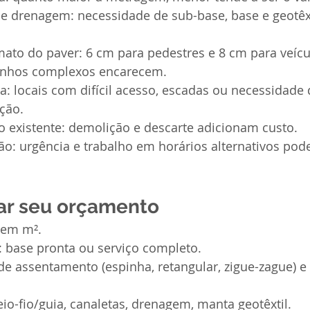
e drenagem: necessidade de sub-base, base e geotêxt
ato do paver: 6 cm para pedestres e 8 cm para veícu
senhos complexos encarecem.
ca: locais com difícil acesso, escadas ou necessidad
ção.
 existente: demolição e descarte adicionam custo.
o: urgência e trabalho em horários alternativos pod
ar seu orçamento
 em m².
: base pronta ou serviço completo.
de assentamento (espinha, retangular, zigue-zague) e
eio-fio/guia, canaletas, drenagem, manta geotêxtil.